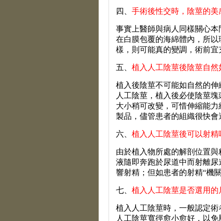
四、
手術後性交時，陰莖的美
事實上醫師與病人同樣關心本
在白膜包覆的海綿體內，所以
樣，則可能真的變調，術前宜
五、
植入人工陰莖後陰莖自然
植入後陰莖不可能如自然的伸
人工陰莖，植入後必使陰莖塊
大小稍可改變，可惜伸縮能力
製品，儘管患者的組織很快會
六、
植入人工陰莖後可以射精
由於植入物所處的解剖位置與
液隨即奔跑於尿道中而射離尿
響射精；但如患者的射精
“
機
七、
植入人工陰莖是否選用的
植入人工陰莖時，一般認定術
人工陰莖寬徑愈小愈好，以免