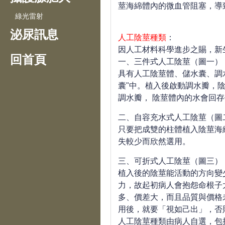
莖海綿體內的微血管阻塞，導
綠光雷射
泌尿訊息
人工陰莖種類
：
因人工材料科學進步之賜，新
回首頁
一、三件式人工陰莖（圖一）
具有人工陰莖體、儲水囊
、
調
囊"中。植入後啟動調水瓣，
調水瓣， 陰莖體內的水會回
二、自容充水式人工陰莖（圖
只要把成雙的柱體植入陰莖海
失較少而欣然選用。
三、可折式人工陰莖（圖三）
植入後的陰莖能活動的方向變
力，故起初病人會抱怨命根子
多
、
價差大，而且品質與價格
用後，就要「視如己出」，否
人工陰莖種類由病人自選，包括：機