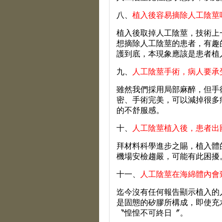
八、
植入後容易摘除人工陰莖
植入後取掉人工陰莖，技術上
想摘除人工陰莖的患者，有趣
護到底，本現象應該是患者植
九、
人工陰莖手術，病人要承
雖然我們採用局部麻醉，但手
密、手術完美，可以減掉很多
的不舒服感。
十、
人工陰莖植入後，患者出
拜材料科學進步之賜，植入體
機場安檢趨嚴，可能有此困擾
十一、
人工陰莖在海綿體內會
迄今沒有任何報告顯示植入的
是固態的矽膠所構成，即使充
〝惶惶不可終日〞。