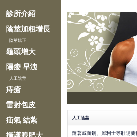
診所介紹
陰莖加粗增長
陰莖矯正
龜頭增大
陽痿 早洩
人工陰莖
痔瘡
雷射包皮
人工陰莖
疝氣 結紮
隨著威而鋼、犀利士等壯陽藥
攝護腺肥大